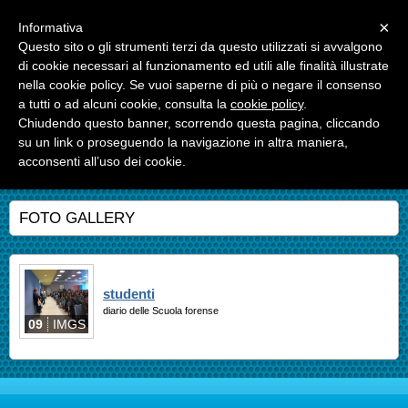
Menu
×
Informativa
Questo sito o gli strumenti terzi da questo utilizzati si avvalgono
Scuola Forense Alto Tirreno
di cookie necessari al funzionamento ed utili alle finalità illustrate
Fondazione degli Ordini degli Avvocati di Pisa, Livorno, Lucca, Massa -
nella cookie policy. Se vuoi saperne di più o negare il consenso
Carrara, La Spezia
a tutti o ad alcuni cookie, consulta la
cookie policy
.
Chiudendo questo banner, scorrendo questa pagina, cliccando
su un link o proseguendo la navigazione in altra maniera,
acconsenti all’uso dei cookie.
FOTO GALLERY
studenti
diario delle Scuola forense
09
IMGS